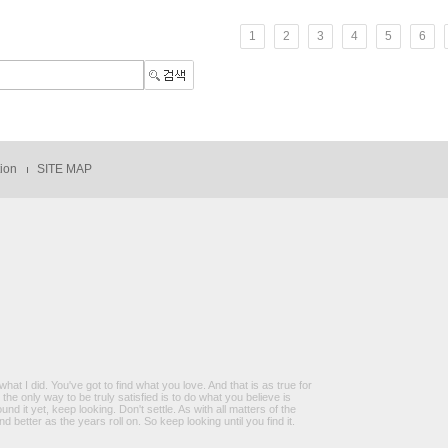
1
2
3
4
5
6
tion
SITE MAP
what I did. You've got to find what you love. And that is as true for
nd the only way to be truly satisfied is to do what you believe is
nd it yet, keep looking. Don't settle. As with all matters of the
and better as the years roll on. So keep looking until you find it.