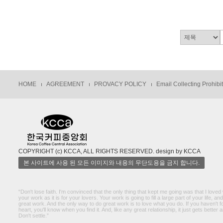
HOME
AGREEMENT
PROVACY POLICY
Email Collecting Prohibi
COPYRIGHT (c) KCCA, ALL RIGHTS RESERVED. design by KCCA
본 사이트에 사용 된 모든 이미지와 내용의 무단도용을 금지 합니다.
“Don't lose faith. I'm convinced that the only thing that kept me going was that I loved 
your work as it is for your lovers. Your work is going to fill a large part of your life, a
great work. And the only way to do great work is to love what you do. If you haven't fou
heart, you'll know when you find it. And, like any great relationship, it just gets better 
Don't settle.”