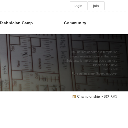
login
join
Technician Camp
Community
The instinct of coffee is temptation
Strong aroma is sweeter than wine
Soft taste is more rapurous than kiss
Black as the devil
Hot as hell
Pure as an angel Sweet as Love!
Championship > 공지사항