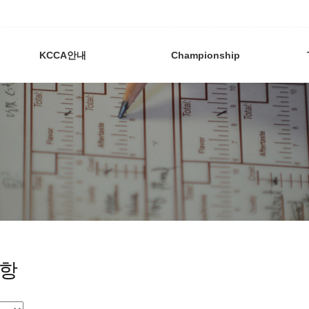
KCCA안내
Championship
항