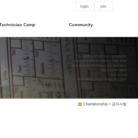
login
join
Technician Camp
Community
The instinct of coffee is temptation
Strong aroma is sweeter than wine
Soft taste is more rapurous than kiss
Black as the devil
Hot as hell
Pure as an angel Sweet as Love!
Championship > 공지사항