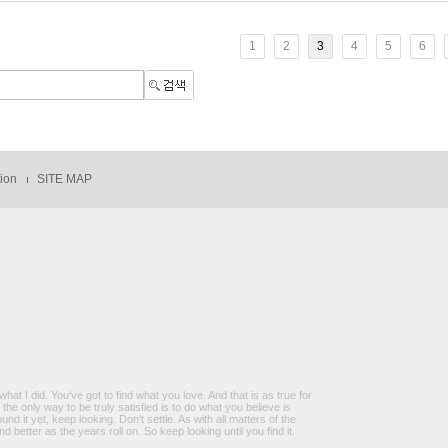
1
2
3
4
5
6
tion
SITE MAP
what I did. You've got to find what you love. And that is as true for
nd the only way to be truly satisfied is to do what you believe is
nd it yet, keep looking. Don't settle. As with all matters of the
and better as the years roll on. So keep looking until you find it.