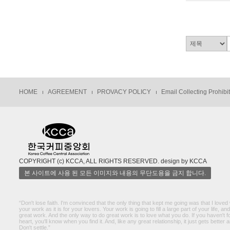
HOME
AGREEMENT
PROVACY POLICY
Email Collecting Prohibi
COPYRIGHT (c) KCCA, ALL RIGHTS RESERVED. design by KCCA
본 사이트에 사용 된 모든 이미지와 내용의 무단도용을 금지 합니다.
“Don't lose faith. I'm convinced that the only thing that kept me going was that I loved 
your work as it is for your lovers. Your work is going to fill a large part of your life, a
great work. And the only way to do great work is to love what you do. If you haven't fou
heart, you'll know when you find it. And, like any great relationship, it just gets better 
Don't settle.”