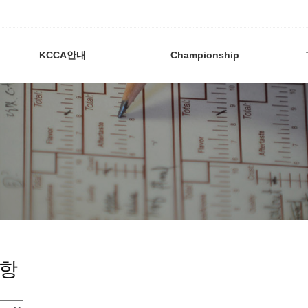
KCCA안내
Championship
항